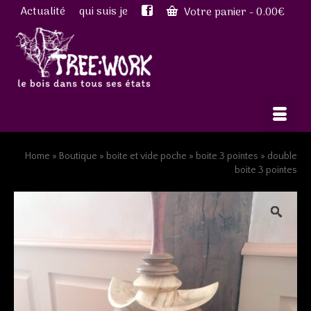
Actualité
qui suis je
Votre panier
-
0.00
€
Home
»
Boutique
»
boite et vide poche
»
boite 3 pointes
»
double
boite 3 pointes