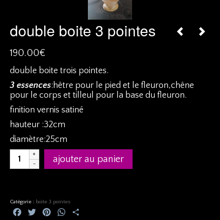
double boite 3 pointes
190.00
€
double boite trois pointes.
3 essences
:hêtre pour le pied et le fleuron,chêne
pour le corps et tilleul pour la base du fleuron.
finition vernis satiné
hauteur :32cm
diamètre:25cm
quantité
ajouter au panier
de
double
boite
3
pointes
Catégorie :
boite 3 pointes
Facebook
Twitter
Pinterest
WhatsApp
Partager