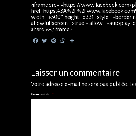
<iframe src= »https://www.facebook.com/p
href=https%3A%2F%2Fwww.facebook.com
width= »500″ height= »331″ style= »border:n
allowfullscreen= »true » allow= »autoplay; 
share »></iframe>
Facebook
Twitter
Pinterest
WhatsApp
Partager
Laisser un commentaire
Votre adresse e-mail ne sera pas publiée.
Le
Commentaire
*