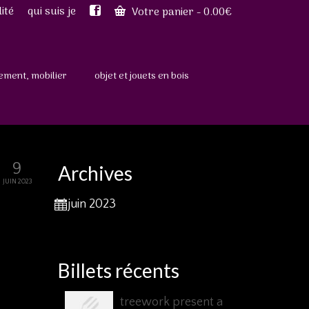
ité
qui suis je
Votre panier
-
0.00
€
ment, mobilier
objet et jouets en bois
9
Archives
JUIN 2023
juin 2023
Billets récents
treework present a