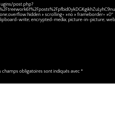
lugins/post.php?
%2Ftreework61%2Fposts%2Fpfbid0ykDGKgikhZuLyhC9
one;overflow:hidden » scrolling= »no » frameborder= »0″
clipboard-write; encrypted-media; picture-in-picture; we
s champs obligatoires sont indiqués avec
*