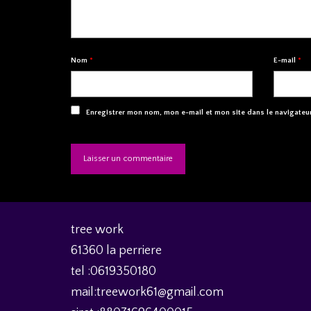
Nom
*
E-mail
*
Enregistrer mon nom, mon e-mail et mon site dans le navigate
tree work
61360 la perriere
tel :
0619350180
mail:treework61@gmail.com