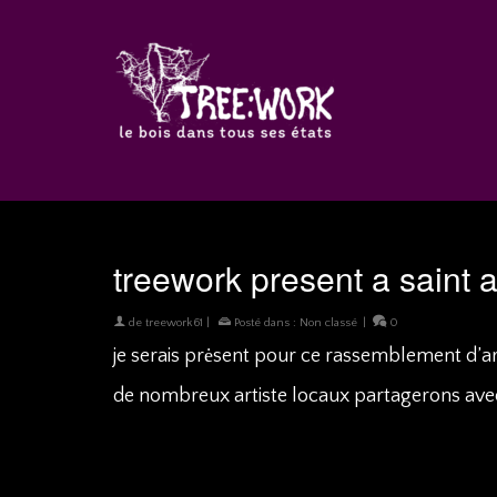
treework present a saint
de
treework61
|
Posté dans :
Non classé
|
0
je serais prėsent pour ce rassemblement d’ar
de nombreux artiste locaux partagerons avec 